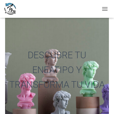
C
A
M
B
I
A
R
M
O
DESCUBRE TU
D
O
D
ENEATIPO Y
E
N
A
TRANSFORMA TU VIDA
V
E
G
A
C
I